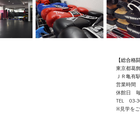
【総合格闘技
​東京都葛飾区
ＪＲ亀有
営業時間 11
休館日 毎月
TEL 03-36
​※見学を